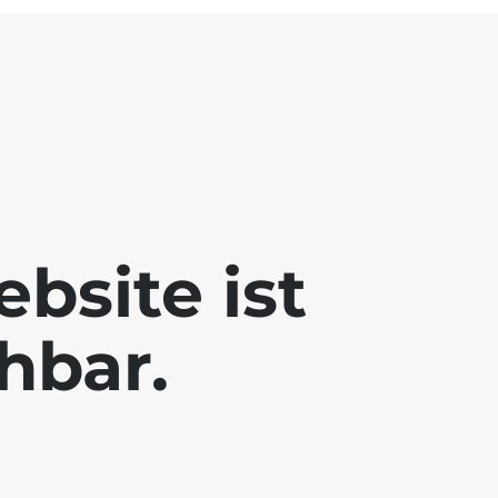
bsite ist
chbar.