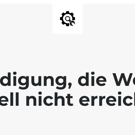
digung, die We
ll nicht errei