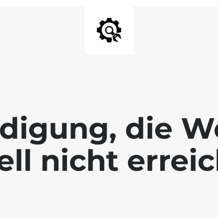
digung, die We
ll nicht errei