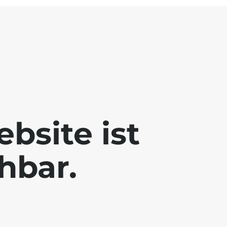
bsite ist
chbar.