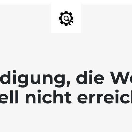
digung, die We
ll nicht errei