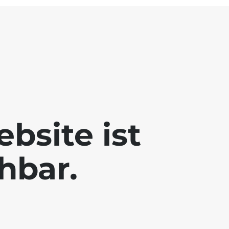
bsite ist
chbar.