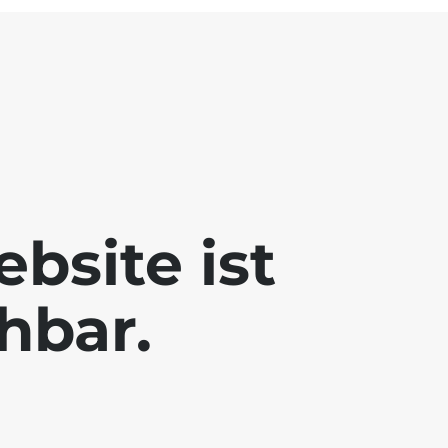
bsite ist
chbar.