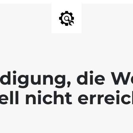
digung, die We
ll nicht errei