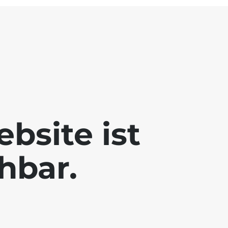
bsite ist
chbar.