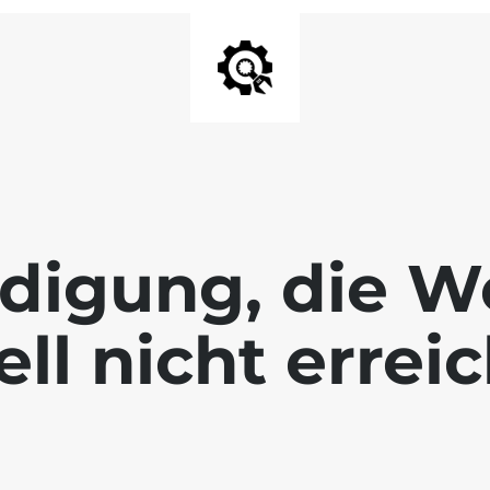
digung, die We
ll nicht errei