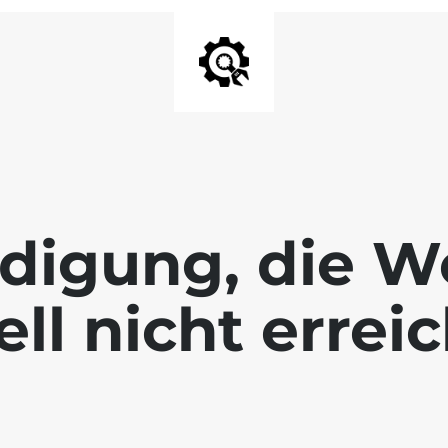
digung, die We
ll nicht errei