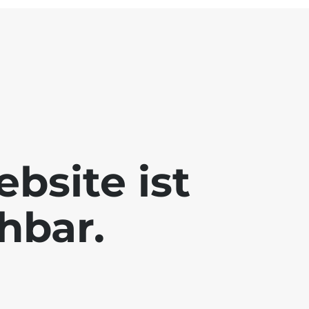
bsite ist
chbar.