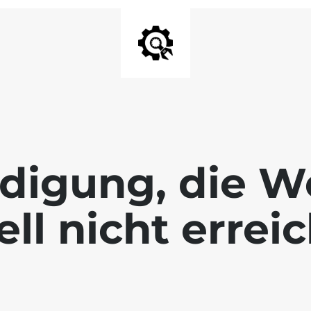
digung, die We
ll nicht errei