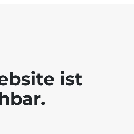
bsite ist
chbar.