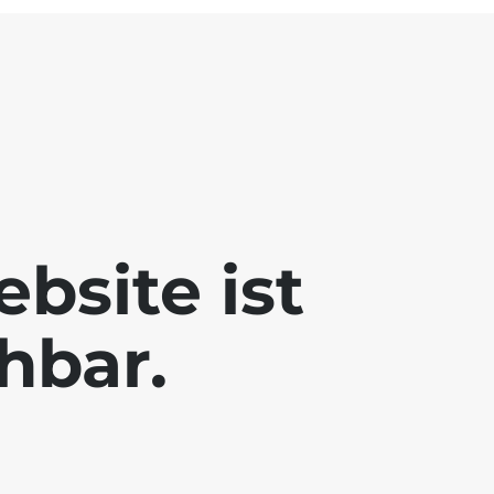
bsite ist
chbar.