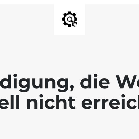
digung, die We
ll nicht errei