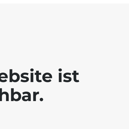
bsite ist
chbar.