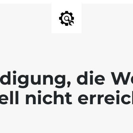
digung, die We
ll nicht errei