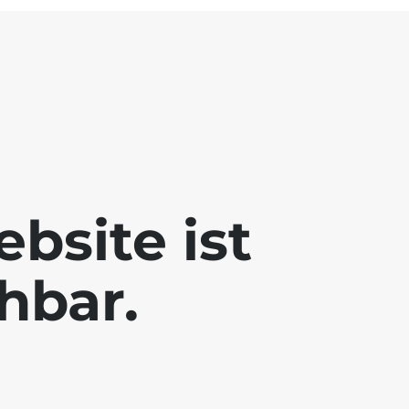
bsite ist
chbar.