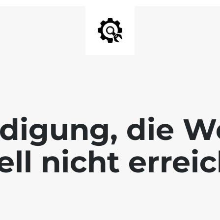
digung, die We
ll nicht errei