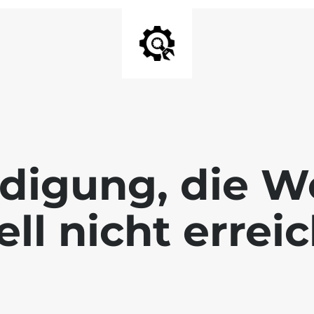
digung, die We
ll nicht errei