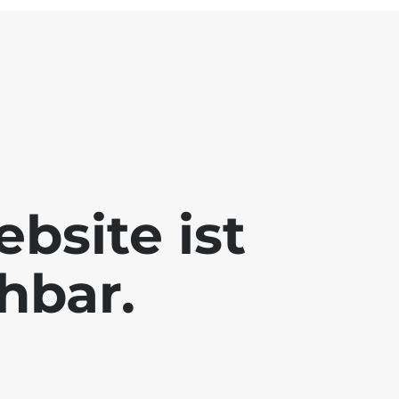
bsite ist
chbar.