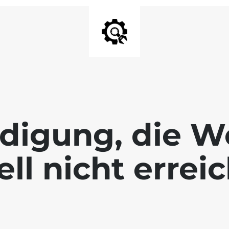
digung, die We
ll nicht errei