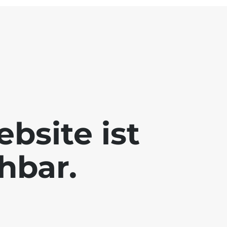
bsite ist
chbar.