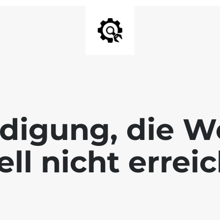
digung, die We
ll nicht errei