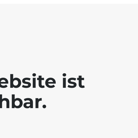
bsite ist
chbar.