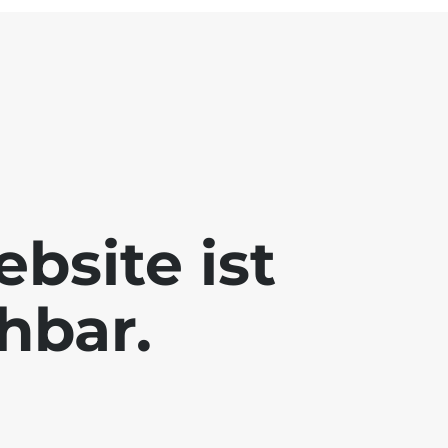
bsite ist
chbar.