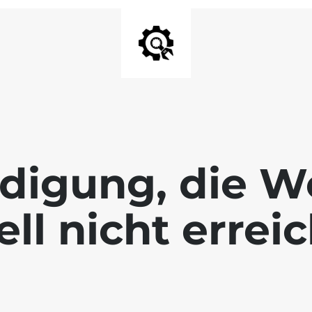
digung, die We
ll nicht errei