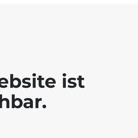
bsite ist
chbar.