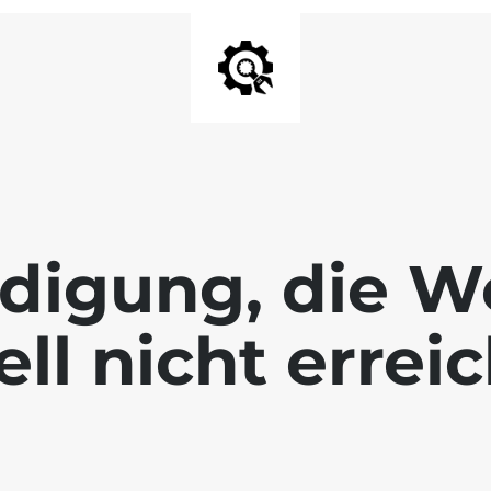
digung, die We
ll nicht errei