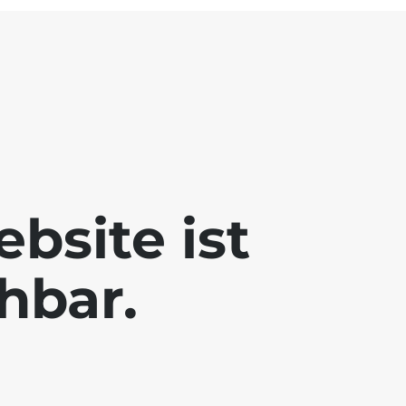
bsite ist
chbar.