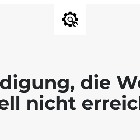
digung, die We
ll nicht errei