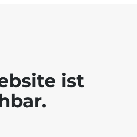
bsite ist
chbar.