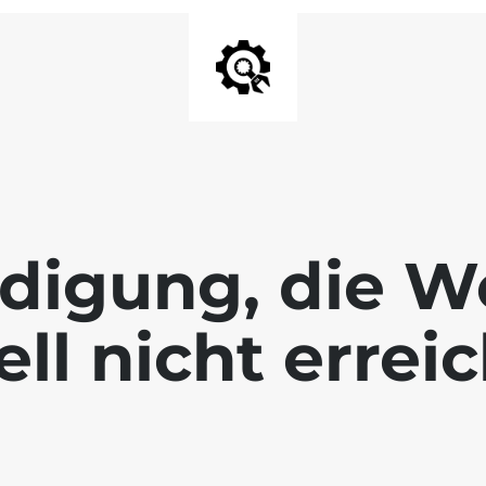
digung, die We
ll nicht errei