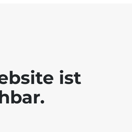
bsite ist
chbar.