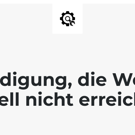
digung, die We
ll nicht errei