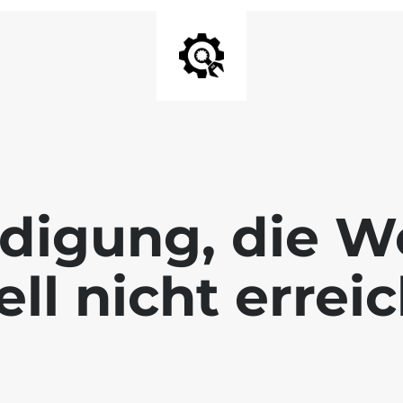
digung, die We
ll nicht errei