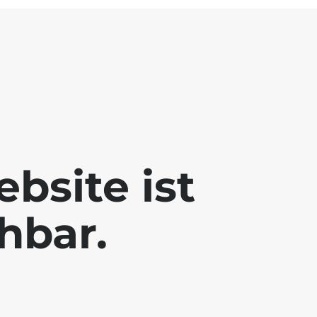
bsite ist
chbar.