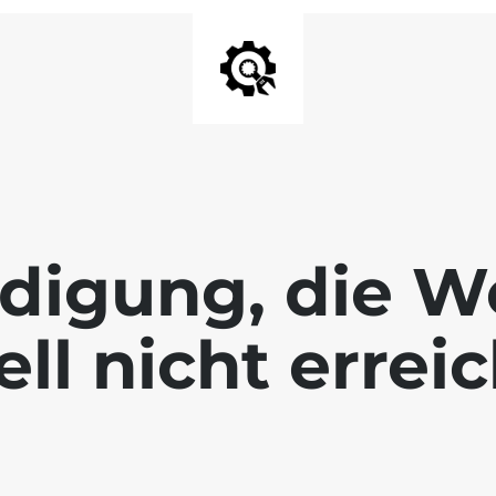
digung, die We
ll nicht errei