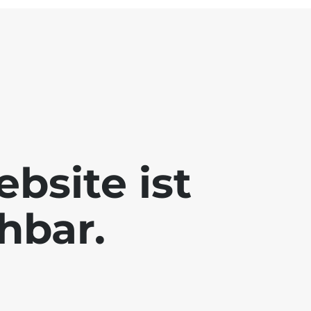
bsite ist
chbar.